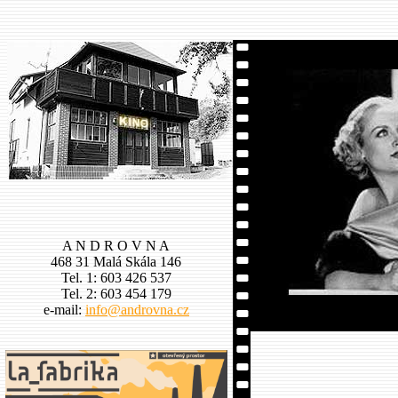
A N D R O V N A
468 31 Malá Skála 146
Tel. 1: 603 426 537
Tel. 2: 603 454 179
e-mail:
info@androvna.cz