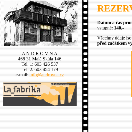
REZERVA
Datum a čas prom
vstupné:
140,-
Všechny údaje js
před začátkem vy
A N D R O V N A
468 31 Malá Skála 146
Tel. 1: 603 426 537
Tel. 2: 603 454 179
e-mail:
info@androvna.cz