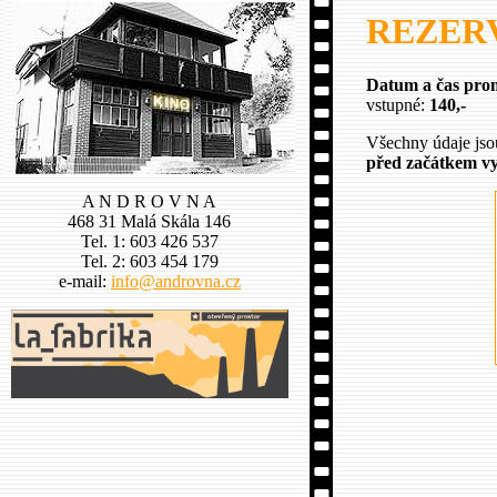
REZERVA
Datum a čas prom
vstupné:
140,-
Všechny údaje js
před začátkem vy
A N D R O V N A
468 31 Malá Skála 146
Tel. 1: 603 426 537
Tel. 2: 603 454 179
e-mail:
info@androvna.cz